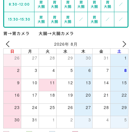
胃
胃
胃
胃
胃
胃
8:30-12:00
／
大腸
大腸
大腸
大腸
大腸
大腸
胃
胃
胃
胃
13:30-15:30
／
／
／
大腸
大腸
大腸
大腸
胃→胃カメラ 大腸→大腸カメラ
2026年 8月
日
月
火
水
木
金
土
26
27
28
29
30
31
1
2
3
4
5
6
7
8
9
10
11
12
13
14
15
16
17
18
19
20
21
22
23
24
25
26
27
28
29
30
31
1
2
3
4
5