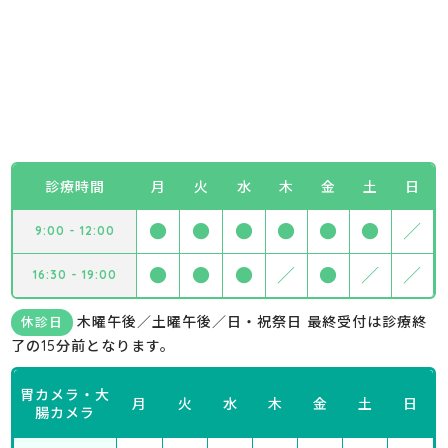
診療時間
月
火
水
木
金
土
日
●
●
●
●
●
●
／
9:00 - 12:00
●
●
●
／
●
／
／
16:30 - 19:00
木曜午後／土曜午後／日・祝祭日 最終受付は診療終
休診日
了の15分前となります。
胃カメラ・大
月
火
水
木
金
土
日
腸カメラ