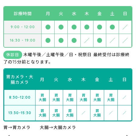
診療時間
月
火
水
木
金
土
日
●
●
●
●
●
●
／
9:00 - 12:00
●
●
●
／
●
／
／
16:30 - 19:00
木曜午後／土曜午後／日・祝祭日 最終受付は診療終
休診日
了の15分前となります。
胃カメラ・大
月
火
水
木
金
土
日
腸カメラ
胃
胃
胃
胃
胃
胃
8:30-12:00
／
大腸
大腸
大腸
大腸
大腸
大腸
胃
胃
胃
胃
13:30-15:30
／
／
／
大腸
大腸
大腸
大腸
胃→胃カメラ 大腸→大腸カメラ