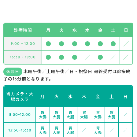
診療時間
月
火
水
木
金
土
日
●
●
●
●
●
●
／
9:00 - 12:00
●
●
●
／
●
／
／
16:30 - 19:00
木曜午後／土曜午後／日・祝祭日 最終受付は診療終
休診日
了の15分前となります。
胃カメラ・大
月
火
水
木
金
土
日
腸カメラ
胃
胃
胃
胃
胃
胃
8:30-12:00
／
大腸
大腸
大腸
大腸
大腸
大腸
胃
胃
胃
胃
13:30-15:30
／
／
／
大腸
大腸
大腸
大腸