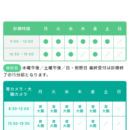
診療時間
月
火
水
木
金
土
日
●
●
●
●
●
●
／
9:00 - 12:00
●
●
●
／
●
／
／
16:30 - 19:00
木曜午後／土曜午後／日・祝祭日 最終受付は診療終
休診日
了の15分前となります。
胃カメラ・大
月
火
水
木
金
土
日
腸カメラ
胃
胃
胃
胃
胃
胃
8:30-12:00
／
大腸
大腸
大腸
大腸
大腸
大腸
胃
胃
胃
胃
13:30-15:30
／
／
／
大腸
大腸
大腸
大腸