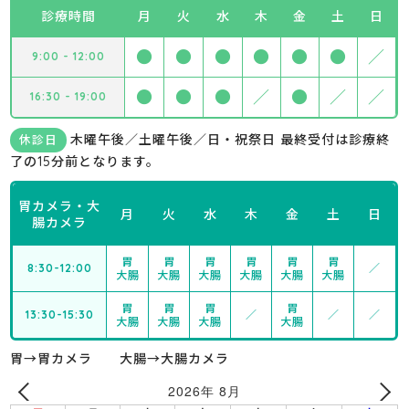
診療時間
月
火
水
木
金
土
日
●
●
●
●
●
●
／
9:00 - 12:00
●
●
●
／
●
／
／
16:30 - 19:00
木曜午後／土曜午後／日・祝祭日 最終受付は診療終
休診日
了の15分前となります。
胃カメラ・大
月
火
水
木
金
土
日
腸カメラ
胃
胃
胃
胃
胃
胃
8:30-12:00
／
大腸
大腸
大腸
大腸
大腸
大腸
胃
胃
胃
胃
13:30-15:30
／
／
／
大腸
大腸
大腸
大腸
胃→胃カメラ 大腸→大腸カメラ
2026年 8月