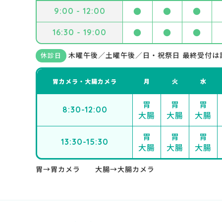
9:00 - 12:00
●
●
●
16:30 - 19:00
●
●
●
木曜午後／土曜午後／日・祝祭日 最終受付は
休診日
胃カメラ・大腸カメラ
月
火
水
胃
胃
胃
8:30-12:00
大腸
大腸
大腸
胃
胃
胃
13:30-15:30
大腸
大腸
大腸
胃→胃カメラ 大腸→大腸カメラ