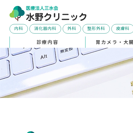
内科
消化器内科
外科
整形外科
皮膚科
診療内容
胃カメラ・大