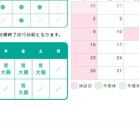
26
27
●
●
●
／
2
3
／
●
／
／
9
10
診療終了の15分前となります。
16
17
木
金
土
日
23
24
胃
胃
胃
／
30
31
大腸
大腸
大腸
胃
休診日
午前休
午後
／
／
／
大腸