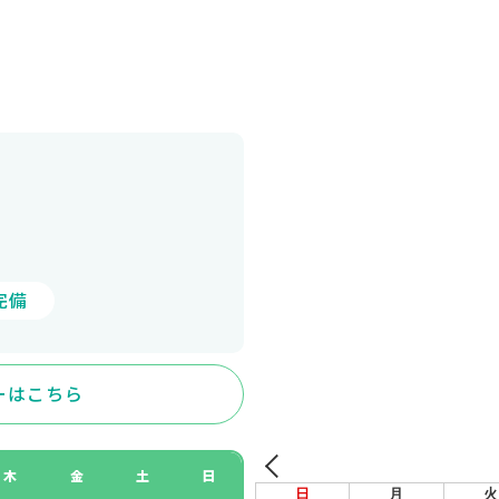
完備
ーはこちら
木
金
土
日
日
月
火