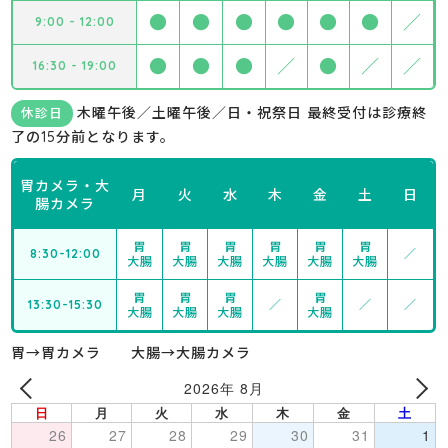
●
●
●
●
●
●
／
9:00 - 12:00
●
●
●
／
●
／
／
16:30 - 19:00
木曜午後／土曜午後／日・祝祭日 最終受付は診療終
休診日
了の15分前となります。
胃カメラ・大
月
火
水
木
金
土
日
腸カメラ
胃
胃
胃
胃
胃
胃
8:30-12:00
／
大腸
大腸
大腸
大腸
大腸
大腸
胃
胃
胃
胃
13:30-15:30
／
／
／
大腸
大腸
大腸
大腸
胃→胃カメラ 大腸→大腸カメラ
2026年 8月
日
月
火
水
木
金
土
26
27
28
29
30
31
1