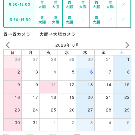
胃
胃
胃
胃
胃
胃
8:30-12:00
／
大腸
大腸
大腸
大腸
大腸
大腸
胃
胃
胃
胃
13:30-15:30
／
／
／
大腸
大腸
大腸
大腸
胃→胃カメラ 大腸→大腸カメラ
2026年 8月
日
月
火
水
木
金
土
26
27
28
29
30
31
1
2
3
4
5
6
7
8
9
10
11
12
13
14
15
16
17
18
19
20
21
22
23
24
25
26
27
28
29
30
31
1
2
3
4
5