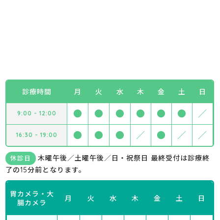
診療時間
月
火
水
木
金
土
日
●
●
●
●
●
●
／
9:00 - 12:00
●
●
●
／
●
／
／
16:30 - 19:00
木曜午後／土曜午後／日・祝祭日 最終受付は診療終
休診日
了の15分前となります。
胃カメラ・大
月
火
水
木
金
土
日
腸カメラ