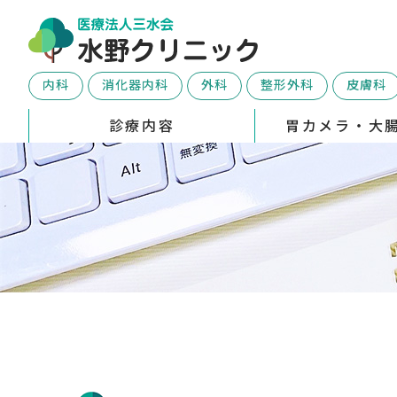
内科
消化器内科
外科
整形外科
皮膚科
診療内容
胃カメラ・大