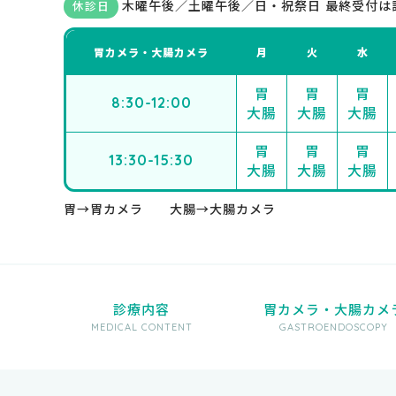
木曜午後／土曜午後／日・祝祭日 最終受付は
休診日
胃カメラ・大腸カメラ
月
火
水
胃
胃
胃
8:30-12:00
大腸
大腸
大腸
胃
胃
胃
13:30-15:30
大腸
大腸
大腸
胃→胃カメラ 大腸→大腸カメラ
診療内容
胃カメラ・大腸カメ
MEDICAL CONTENT
GASTROENDOSCOPY