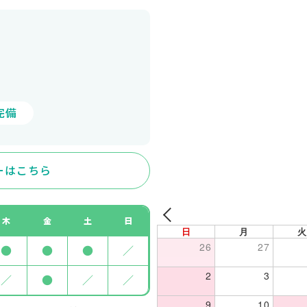
完備
ーはこちら
木
金
土
日
日
月
火
26
27
●
●
●
／
2
3
／
●
／
／
9
10