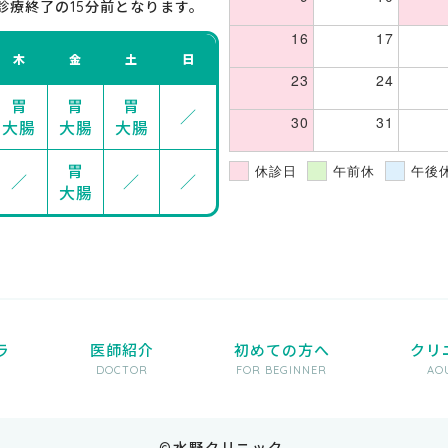
診療終了の15分前となります。
16
17
木
金
土
日
23
24
胃
胃
胃
／
30
31
大腸
大腸
大腸
胃
休診日
午前休
午後
／
／
／
大腸
ラ
医師紹介
初めての方へ
クリ
DOCTOR
FOR BEGINNER
AOU