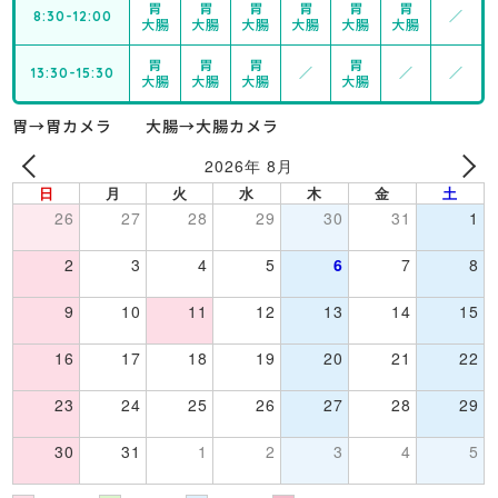
胃
胃
胃
胃
胃
胃
8:30-12:00
／
大腸
大腸
大腸
大腸
大腸
大腸
胃
胃
胃
胃
13:30-15:30
／
／
／
大腸
大腸
大腸
大腸
胃→胃カメラ 大腸→大腸カメラ
2026年 8月
日
月
火
水
木
金
土
26
27
28
29
30
31
1
2
3
4
5
6
7
8
9
10
11
12
13
14
15
16
17
18
19
20
21
22
23
24
25
26
27
28
29
30
31
1
2
3
4
5