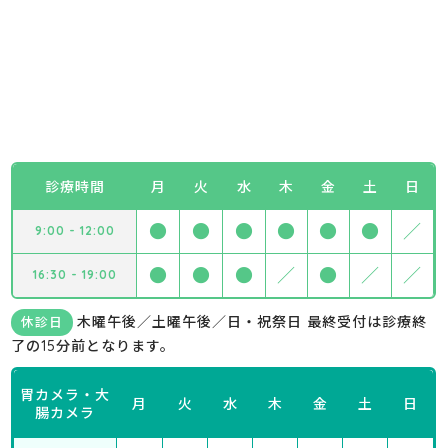
診療時間
月
火
水
木
金
土
日
●
●
●
●
●
●
／
9:00 - 12:00
●
●
●
／
●
／
／
16:30 - 19:00
木曜午後／土曜午後／日・祝祭日 最終受付は診療終
休診日
了の15分前となります。
胃カメラ・大
月
火
水
木
金
土
日
腸カメラ