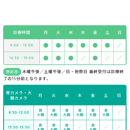
診療時間
月
火
水
木
金
土
日
●
●
●
●
●
●
／
9:00 - 12:00
●
●
●
／
●
／
／
16:30 - 19:00
木曜午後／土曜午後／日・祝祭日 最終受付は診療終
休診日
了の15分前となります。
胃カメラ・大
月
火
水
木
金
土
日
腸カメラ
胃
胃
胃
胃
胃
胃
8:30-12:00
／
大腸
大腸
大腸
大腸
大腸
大腸
胃
胃
胃
胃
13:30-15:30
／
／
／
大腸
大腸
大腸
大腸