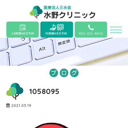
1058095
2021.03.19