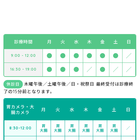
診療時間
月
火
水
木
金
土
日
●
●
●
●
●
●
／
9:00 - 12:00
●
●
●
／
●
／
／
16:30 - 19:00
木曜午後／土曜午後／日・祝祭日 最終受付は診療終
休診日
了の15分前となります。
胃カメラ・大
月
火
水
木
金
土
日
腸カメラ
胃
胃
胃
胃
胃
胃
8:30-12:00
／
大腸
大腸
大腸
大腸
大腸
大腸