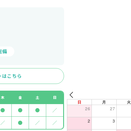
完備
ーはこちら
木
金
土
日
日
月
火
26
27
●
●
●
／
2
3
／
●
／
／