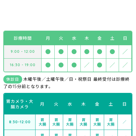
診療時間
月
火
水
木
金
土
日
●
●
●
●
●
●
／
9:00 - 12:00
●
●
●
／
●
／
／
16:30 - 19:00
木曜午後／土曜午後／日・祝祭日 最終受付は診療終
休診日
了の15分前となります。
胃カメラ・大
月
火
水
木
金
土
日
腸カメラ
胃
胃
胃
胃
胃
胃
8:30-12:00
／
大腸
大腸
大腸
大腸
大腸
大腸
胃
胃
胃
胃