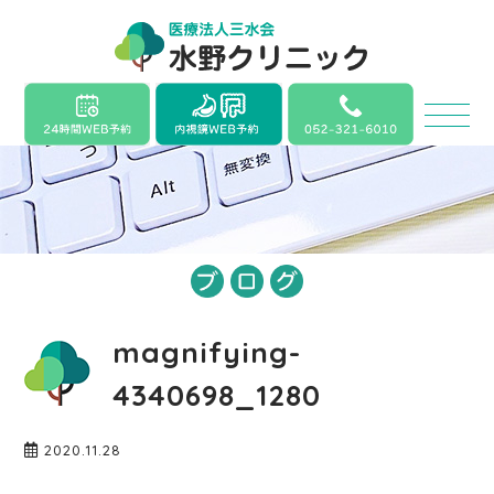
magnifying-
4340698_1280
2020.11.28